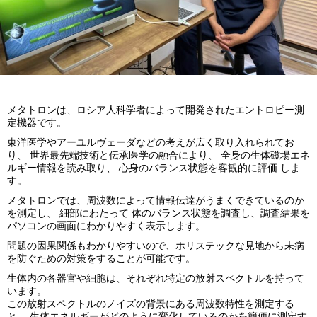
メタトロンは、ロシア人科学者によって開発されたエントロピー測
定機器です。
東洋医学やアーユルヴェーダなどの考えが広く取り入れられてお
り、 世界最先端技術と伝承医学の融合により、 全身の生体磁場エネ
ルギー情報を読み取り、 心身のバランス状態を客観的に評価 しま
す。
メタトロンでは、周波数によって情報伝達がうまくできているのか
を測定し、 細部にわたって 体のバランス状態を調査し、調査結果を
パソコンの画面にわかりやすく表示します。
問題の因果関係もわかりやすいので、ホリステックな見地から未病
を防ぐための対策をすることが可能です。
生体内の各器官や細胞は、それぞれ特定の放射スペクトルを持って
います。
この放射スペクトルのノイズの背景にある周波数特性を測定する
と、 生体エネルギーがどのように変化しているのかを簡便に測定す