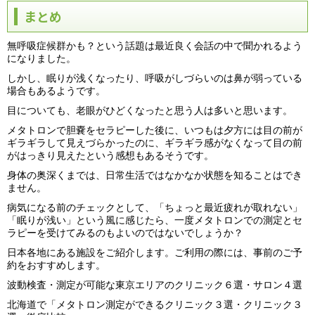
まとめ
無呼吸症候群かも？という話題は最近良く会話の中で聞かれるよう
になりました。
しかし、眠りが浅くなったり、呼吸がしづらいのは鼻が弱っている
場合もあるようです。
目についても、老眼がひどくなったと思う人は多いと思います。
メタトロンで胆嚢をセラピーした後に、いつもは夕方には目の前が
ギラギラして見えづらかったのに、ギラギラ感がなくなって目の前
がはっきり見えたという感想もあるそうです。
身体の奥深くまでは、日常生活ではなかなか状態を知ることはでき
ません。
病気になる前のチェックとして、「ちょっと最近疲れが取れない」
「眠りが浅い」という風に感じたら、一度メタトロンでの測定とセ
ラピーを受けてみるのもよいのではないでしょうか？
日本各地にある施設をご紹介します。ご利用の際には、事前のご予
約をおすすめします。
波動検査・測定が可能な東京エリアのクリニック６選・サロン４選
北海道で「メタトロン測定ができるクリニック３選・クリニック３