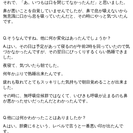
それで、「あ。いつもは口を閉じてなかったんだ」と思いました。
鼻が悪いことを自覚していませんでしたが、鼻で息が吸えないから
無意識に口から息を吸っていたんだと、その時にやっと気づいたん
です。
Q.そうなんですね。他に何か変化はあったんでしょうか？
A.はい。その日は予定があって寝るのが午前2時を回っていたので気
づかなかったんですが、その翌日にびっくりするくらい熟睡できま
した。
夜寝て、気づいたら朝でした。
何年かぶりで熟睡出来たんです。
疲れも取れてとてもスッキリした気持ちで朝目覚めることが出来ま
した。
その時に、無呼吸症候群ではなくて、いびきも呼吸が止まるのも鼻
が悪かったせいだったんだとわかったんです。
Q.他には何かわかったことはありましたか？
A.はい。胆嚢に６という、レベルで言うと一番悪い印が出たんで
す。