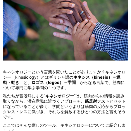
キネシオロジーという言葉を聞いたことがありますか？キネシオロ
ジー（kinesiology）とはギリシャ語の
キネシス（kinesis）＝運
動・動き
と、
ロゴス（logos）＝学問
からなる言葉で、筋肉に
ついて専門に学ぶ学問の１つです。
私たちが普段耳にする”
キネシオロジー
”は、筋肉からの情報を読み
取りながら、潜在意識に近づくアプローチ、
筋反射テスト
とセット
になっていることが多く、学問というよりは筋肉の反応からブロッ
クやストレスに気づき、それらを解放するひとつの方法と言えそう
です。
ここではそんな癒しのツール、キネシオロジーについてご紹介しま
しょう。