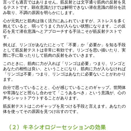
言っても過言ではありません。筋反射とは文字通り筋肉の反射を見
るテストです。顕在意識だけでは解明できない潜在意識の部分を読
み取り、不調の原因を明らかにします。
心が元気だと筋肉は強く活力にあふれていますが、ストレスを多く
抱えていると、弱ってうまく力が入らない状態になります。この反
応を見て潜在意識へとアプローチする手法こそが筋反射テストで
す。
例えば、リンゴがあなたにとって「不要」か「必要か」を知る手段
として筋反射テストは非常に有効です。リンゴを思い描いたり、実
際に手に取ったりして筋肉の反射をみていきます。
このときに、筋肉に力が入れば「リンゴは必要」つまり、リンゴと
あなたの相性は良い、ということになり、筋肉に力が入らなければ
「リンゴは不要」つまり、リンゴはあなたに必要ないことがわかり
ます。
自分で思っていることと、心が感じていることのギャップ。世間体
や常識などと照らし合わせて「こうあるべき」という意識が、心の
声をシャットアウトすることがあります。
筋反射テストはこのギャップを見つける手段と言えます。あなたの
体を使ってその原因を見つけ出すのです。
（２）キネシオロジーセッションの効果