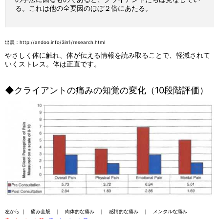
る。これは他の全要因のほぼ２倍にあたる。
出展：
http://andoo.info/3in1/research.html
やさしく体に触れ、体が伝える情報を読み取ることで、軽減されて
いくストレス。体は正直です。
◆クライアントの痛みの知覚の変化（10段階評価）
左から ｜ 痛み全般 ｜ 肉体的な痛み ｜ 感情的な痛み ｜ メンタルな痛み