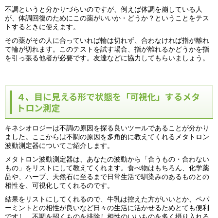
不調というと分かりづらいのですが、例えば体調を崩している人
が、体調回復のためにこの薬がいいか・どうか？ということをテス
トするときに使えます。
その薬がその人に合っていれば輪は切れず、合わなければ指が離れ
て輪が切れます。このテストを試す場合、指が離れるかどうかを指
を引っ張る他者が必要です。友達などに協力してもらいましょう。
４、目に見える形で状態を「可視化」するメタ
トロン測定
キネシオロジーは不調の原因を探る良いツールであることが分かり
ました。ここからは不調の原因を多角的に教えてくれるメタトロン
波動測定器についてご紹介します。
メタトロン波動測定器は、あなたの波動から「合うもの・合わない
もの」をリストにして教えてくれます。食べ物はもちろん、化学薬
品や、ハーブ、天然石に至るまで日常生活で馴染みのあるものとの
相性を、可視化してくれるのです。
結果をリストにしてくれるので、牛乳は控えた方がいいとか、ペパ
ーミントとの相性が良いなど日々の生活に活かせるためとても便利
ですし、不調を招くものを排除し相性のいいものを多く摂り入れる