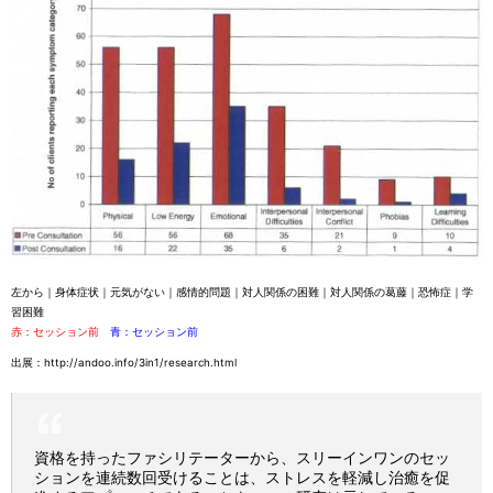
左から｜身体症状｜元気がない｜感情的問題｜対人関係の困難｜対人関係の葛藤｜恐怖症｜学
習困難
赤：セッション前
青：セッション前
出展：
http://andoo.info/3in1/research.html
資格を持ったファシリテーターから、スリーインワンのセッ
ションを連続数回受けることは、ストレスを軽減し治癒を促