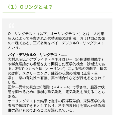
（１）Oリングとは？
O－リングテスト（以下、オーリングテスト）とは、大村恵
昭氏によって考案された代替医療の診断法、および自己啓発
の一種である。正式名称をバイ・デジタルO－リングテスト
という。
バイ・デジタルO－リングテスト
……
大村恵昭氏がアプライド・キネオロジー（応用運動機能学）
や鍼灸理論から着想をえて開発した医学的検査・診断法であ
る。2指でつくった輪（オーリング）による指の強弱で、病気
の診断、スクリーニング、臓器の状態の感知（正常－異
常）、薬の有効性の有無、薬の適合性などが行えるとされて
いる。
正常―異常の判定は8段階（＋4～－4）で示され、臓器の状
態を調べるために微弱な磁気刺激、電気刺激を加えることも
ある。
オーリングテストの結果は従来の西洋医学的、東洋医学的検
査法で確認できるとしており、科学的裏付けを重ねた診断精
度の高いものであることが謳われている。