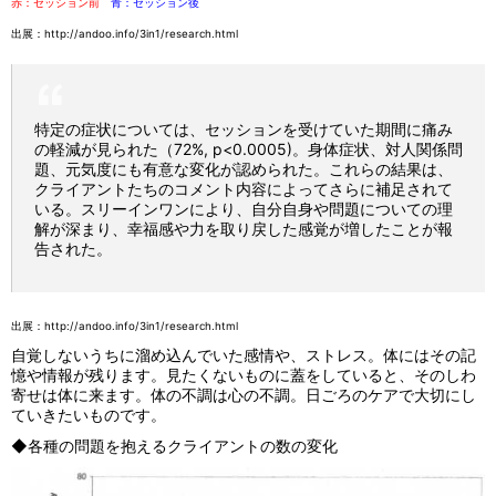
赤：セッション前
青：セッション後
出展：
http://andoo.info/3in1/research.html
特定の症状については、セッションを受けていた期間に痛み
の軽減が見られた（72%, p<0.0005)。身体症状、対人関係問
題、元気度にも有意な変化が認められた。これらの結果は、
クライアントたちのコメント内容によってさらに補足されて
いる。スリーインワンにより、自分自身や問題についての理
解が深まり、幸福感や力を取り戻した感覚が増したことが報
告された。
出展：
http://andoo.info/3in1/research.html
自覚しないうちに溜め込んでいた感情や、ストレス。体にはその記
憶や情報が残ります。見たくないものに蓋をしていると、そのしわ
寄せは体に来ます。体の不調は心の不調。日ごろのケアで大切にし
ていきたいものです。
◆各種の問題を抱えるクライアントの数の変化