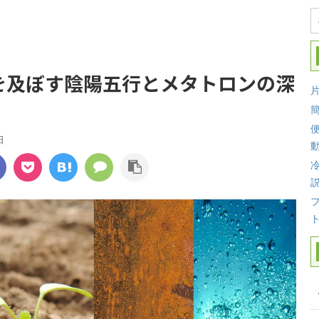
を及ぼす陰陽五行とメタトロンの深
日