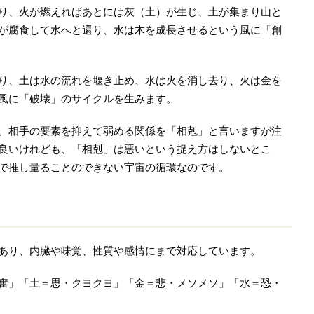
り、火が燃えればあとには灰（土）が生じ、土が集まり山と
が腐食して水へと還り、水は木を成長させるという風に「創
り、土は水の流れを堰き止め、水は火を消し去り、火は金を
風に「破壊」のサイクルを生みます。
、相手の要素を抑えて弱める関係を「相剋」と言いますが注
良いけれども、「相剋」は悪いという捉え方はしないとこ
で推し量ることのできない宇宙の循環なのです。
あり、内臓や味覚、性質や感情にまで対応しています。
奮」「土＝思・クヨクヨ」「金＝悲・メソメソ」「水＝恐・